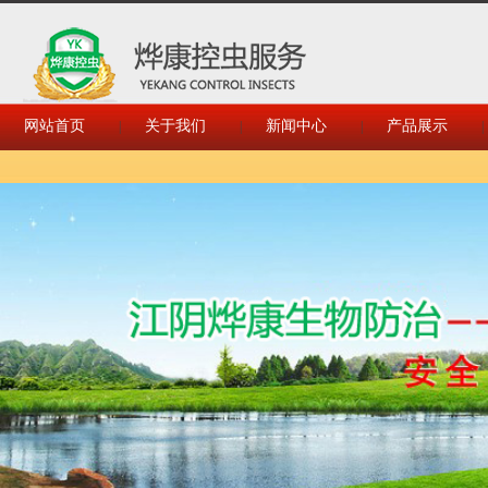
网站首页
关于我们
新闻中心
产品展示
|
|
|
|