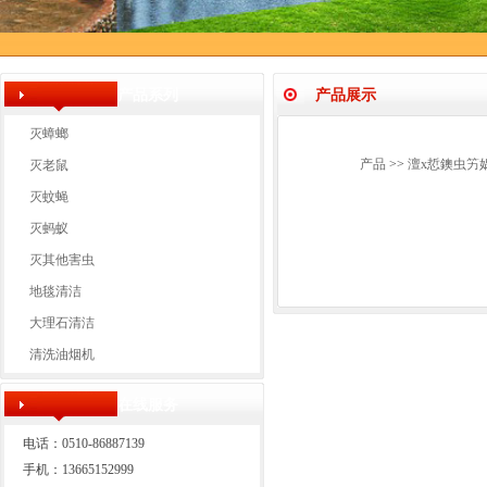
产品系列
产品展示
灭蟑螂
产品
>>
澶х悊鐭虫竻娲
灭老鼠
灭蚊蝇
灭蚂蚁
灭其他害虫
地毯清洁
大理石清洁
清洗油烟机
在线服务
电话：0510-86887139
手机：13665152999