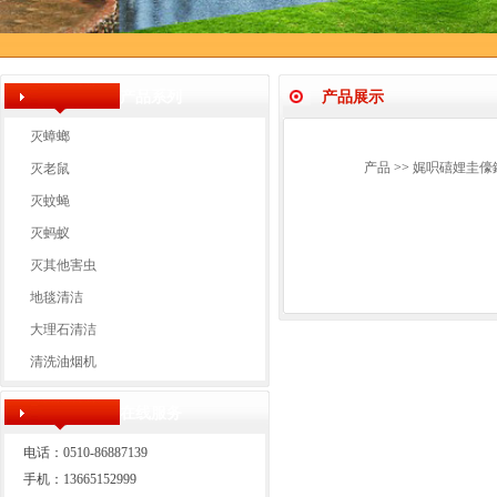
产品系列
产品展示
灭蟑螂
产品
>>
娓呮礂娌圭儫
灭老鼠
灭蚊蝇
灭蚂蚁
灭其他害虫
地毯清洁
大理石清洁
清洗油烟机
在线服务
电话：0510-86887139
手机：13665152999