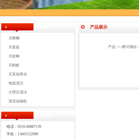
产品系列
产品展示
灭蟑螂
产品
>>
鐏€侀紶
灭老鼠
灭蚊蝇
灭蚂蚁
灭其他害虫
地毯清洁
大理石清洁
清洗油烟机
在线服务
电话：0510-86887139
手机：13665152999